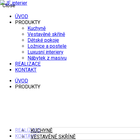
Close
JF
ÚVOD
interier
PRODUKTY
Kuchyně
Vestavěné skříně
Dětské pokoje
Ložnice a postele
Luxusní interiery
Nábytek z masivu
REALIZACE
KONTAKT
ÚVOD
PRODUKTY
REALIZACE
KUCHYNĚ
KONTAKT
VESTAVĚNÉ SKŘÍNĚ